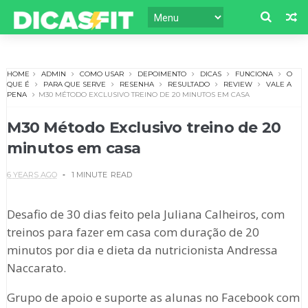
HOME
ADMIN
COMO USAR
DEPOIMENTO
DICAS
FUNCIONA
O
QUE É
PARA QUE SERVE
RESENHA
RESULTADO
REVIEW
VALE A
PENA
M30 MÉTODO EXCLUSIVO TREINO DE 20 MINUTOS EM CASA
M30 Método Exclusivo treino de 20
minutos em casa
6 YEARS AGO
1 MINUTE
READ
Desafio de 30 dias feito pela Juliana Calheiros, com
treinos para fazer em casa com duração de 20
minutos por dia e dieta da nutricionista Andressa
Naccarato.
Grupo de apoio e suporte as alunas no Facebook com