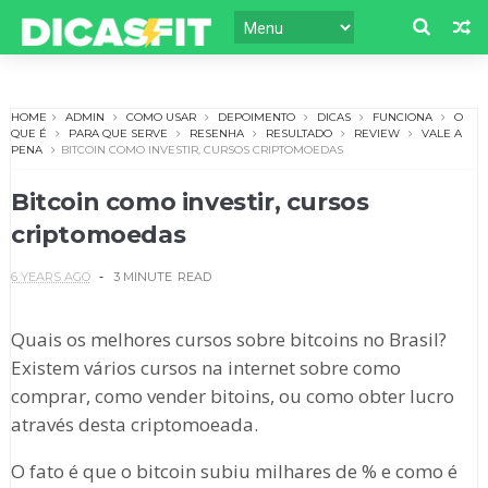
HOME
ADMIN
COMO USAR
DEPOIMENTO
DICAS
FUNCIONA
O
QUE É
PARA QUE SERVE
RESENHA
RESULTADO
REVIEW
VALE A
PENA
BITCOIN COMO INVESTIR, CURSOS CRIPTOMOEDAS
Bitcoin como investir, cursos
criptomoedas
6 YEARS AGO
3 MINUTE
READ
Quais os melhores cursos sobre bitcoins no Brasil?
Existem vários cursos na internet sobre como
comprar, como vender bitoins, ou como obter lucro
através desta criptomoeada.
O fato é que o bitcoin subiu milhares de % e como é