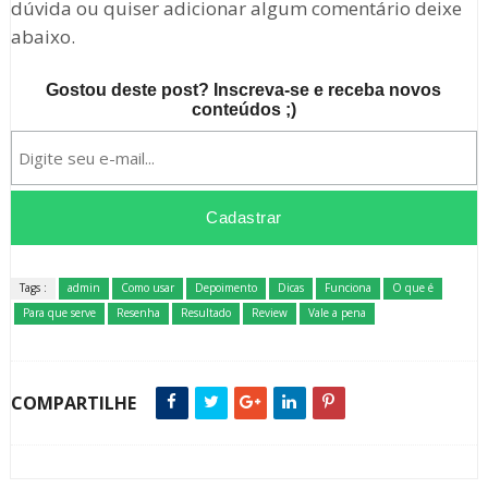
dúvida ou quiser adicionar algum comentário deixe
abaixo.
Gostou deste post? Inscreva-se e receba novos
conteúdos ;)
Tags :
admin
Como usar
Depoimento
Dicas
Funciona
O que é
Para que serve
Resenha
Resultado
Review
Vale a pena
COMPARTILHE