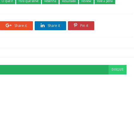
O que é
Para que serve
Resenha
Resultado
Review
Vale a pena
Share it
Share it
Pin it
DISQUS