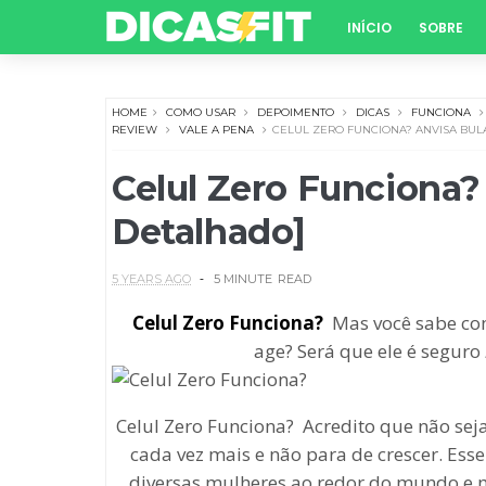
INÍCIO
SOBRE
HOME
COMO USAR
DEPOIMENTO
DICAS
FUNCIONA
REVIEW
VALE A PENA
CELUL ZERO FUNCIONA? ANVISA BUL
Celul Zero Funciona?
Detalhado]
5 YEARS AGO
5 MINUTE
READ
Celul Zero Funciona?
Mas você sabe com
age? Será que ele é seguro
Celul Zero Funciona? Acredito que não s
cada vez mais e não para de crescer. Es
diversas mulheres ao redor do mundo e