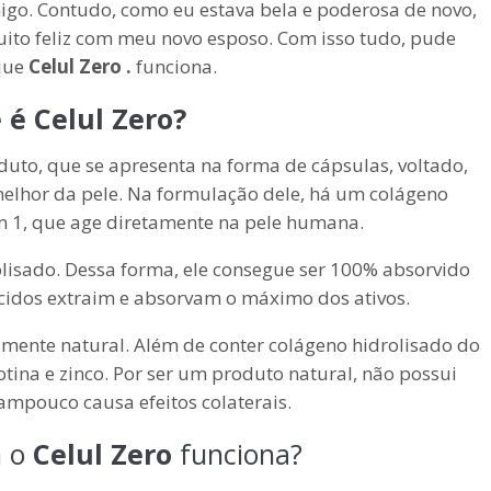
go. Contudo, como eu estava bela e poderosa de novo,
muito feliz com meu novo esposo. Com isso tudo, pude
que
Celul Zero
.
funciona.
e é
Celul Zero
?
to, que se apresenta na forma de cápsulas, voltado,
elhor da pele. Na formulação dele, há um colágeno
m 1, que age diretamente na pele humana.
lisado. Dessa forma, ele consegue ser 100% absorvido
cidos extraim e absorvam o máximo dos ativos.
mente natural. Além de conter colágeno hidrolisado do
otina e zinco. Por ser um produto natural, não possui
tampouco causa efeitos colaterais.
m o
Celul Zero
funciona?