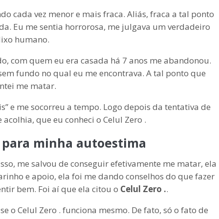
do cada vez menor e mais fraca. Aliás, fraca a tal ponto
a. Eu me sentia horrorosa, me julgava um verdadeiro
lixo humano.
do, com quem eu era casada há 7 anos me abandonou.
 sem fundo no qual eu me encontrava. A tal ponto que
ntei me matar.
s” e me socorreu a tempo. Logo depois da tentativa de
 acolhia, que eu conheci o Celul Zero .
 para minha autoestima
sso, me salvou de conseguir efetivamente me matar, ela
rinho e apoio, ela foi me dando conselhos do que fazer
tir bem. Foi aí que ela citou o
Celul Zero
.
.
se o Celul Zero . funciona mesmo. De fato, só o fato de