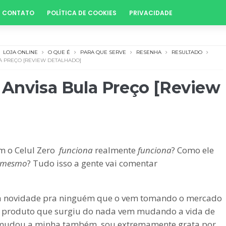
CONTATO
POLÍTICA DE COOKIES
PRIVACIDADE
LOJA ONLINE
O QUE É
PARA QUE SERVE
RESENHA
RESULTADO
A PREÇO [REVIEW DETALHADO]
 Anvisa Bula Preço [Review
 o Celul Zero
funciona
realmente
funciona
? Como ele
mesmo
? Tudo isso a gente vai comentar
eja novidade pra ninguém que o vem tomando o mercado
se produto que surgiu do nada vem mudando a vida de
 mudou a minha também, sou extremamente grata por