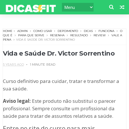
HOME
ADMIN
COMO USAR
DEPOIMENTO
DICAS
FUNCIONA
O
QUE É
PARA QUE SERVE
RESENHA
RESULTADO
REVIEW
VALE A
PENA
VIDA E SAÚDE DR. VICTOR SORRENTINO
Vida e Saúde Dr. Victor Sorrentino
5 YEARS AGO
1 MINUTE
READ
Curso definitivo para cuidar, tratar e transformar a
sua saúde.
Aviso legal:
Este produto não substitui o parecer
profissional. Sempre consulte um profissional da
saúde para tratar de assuntos relativos a saúde.
Entre no site do curso para mais