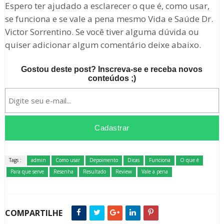
Espero ter ajudado a esclarecer o que é, como usar,
se funciona e se vale a pena mesmo Vida e Saúde Dr.
Victor Sorrentino. Se você tiver alguma dúvida ou
quiser adicionar algum comentário deixe abaixo.
Gostou deste post? Inscreva-se e receba novos
conteúdos ;)
Tags :
admin
Como usar
Depoimento
Dicas
Funciona
O que é
Para que serve
Resenha
Resultado
Review
Vale a pena
COMPARTILHE