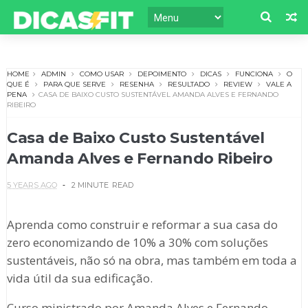
HOME
ADMIN
COMO USAR
DEPOIMENTO
DICAS
FUNCIONA
O
QUE É
PARA QUE SERVE
RESENHA
RESULTADO
REVIEW
VALE A
PENA
CASA DE BAIXO CUSTO SUSTENTÁVEL AMANDA ALVES E FERNANDO
RIBEIRO
Casa de Baixo Custo Sustentável
Amanda Alves e Fernando Ribeiro
5 YEARS AGO
2 MINUTE
READ
Aprenda como construir e reformar a sua casa do
zero economizando de 10% a 30% com soluções
sustentáveis, não só na obra, mas também em toda a
vida útil da sua edificação.
Curso ministrado por Amanda Alves e Fernando