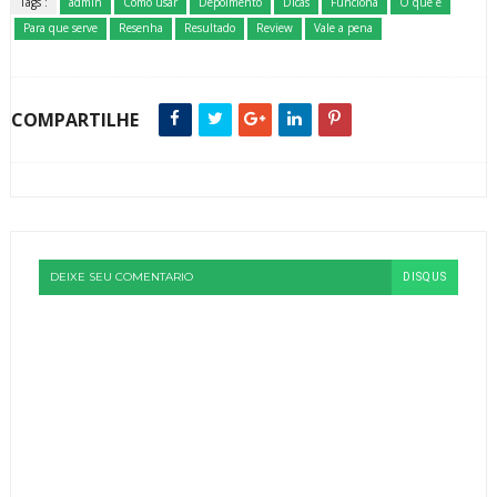
Tags :
admin
Como usar
Depoimento
Dicas
Funciona
O que é
Para que serve
Resenha
Resultado
Review
Vale a pena
COMPARTILHE
DEIXE SEU COMENTARIO
DISQUS