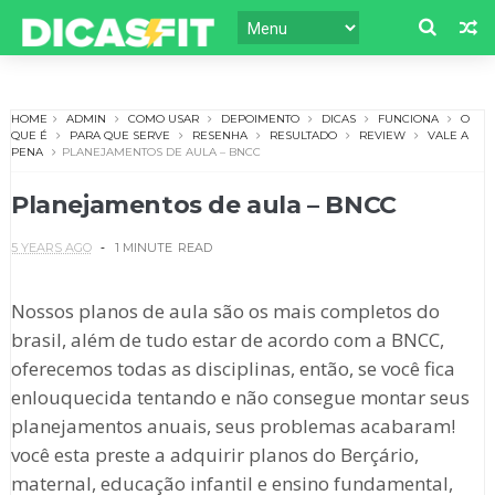
HOME
ADMIN
COMO USAR
DEPOIMENTO
DICAS
FUNCIONA
O
QUE É
PARA QUE SERVE
RESENHA
RESULTADO
REVIEW
VALE A
PENA
PLANEJAMENTOS DE AULA – BNCC
Planejamentos de aula – BNCC
5 YEARS AGO
1 MINUTE
READ
Nossos planos de aula são os mais completos do
brasil, além de tudo estar de acordo com a BNCC,
oferecemos todas as disciplinas, então, se você fica
enlouquecida tentando e não consegue montar seus
planejamentos anuais, seus problemas acabaram!
você esta preste a adquirir planos do Berçário,
maternal, educação infantil e ensino fundamental,