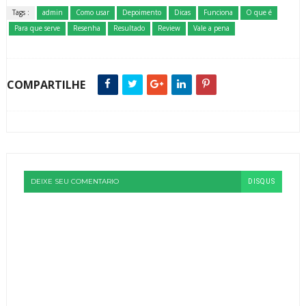
Tags :
admin
Como usar
Depoimento
Dicas
Funciona
O que é
Para que serve
Resenha
Resultado
Review
Vale a pena
COMPARTILHE
DEIXE SEU COMENTARIO
DISQUS