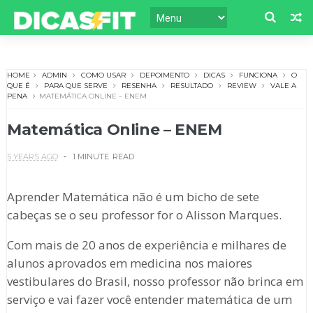
HOME
ADMIN
COMO USAR
DEPOIMENTO
DICAS
FUNCIONA
O
QUE É
PARA QUE SERVE
RESENHA
RESULTADO
REVIEW
VALE A
PENA
MATEMÁTICA ONLINE – ENEM
Matemática Online – ENEM
5 YEARS AGO
1 MINUTE
READ
Aprender Matemática não é um bicho de sete
cabeças se o seu professor for o Alisson Marques.
Com mais de 20 anos de experiência e milhares de
alunos aprovados em medicina nos maiores
vestibulares do Brasil, nosso professor não brinca em
serviço e vai fazer você entender matemática de um