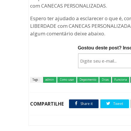
com CANECAS PERSONALIZADAS.
Espero ter ajudado a esclarecer o que é, 
LIBERDADE com CANECAS PERSONALIZADAS. S
algum comentário deixe abaixo.
Gostou deste post? Ins
Tags :
admin
Como usar
Depoimento
Dicas
Funciona
COMPARTILHE
Share it
Tweet