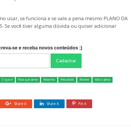
como usar, se funciona e se vale a pena mesmo PLANO DA
e você tiver alguma dúvida ou quiser adicionar
creva-se e receba novos conteúdos ;)
O que é
Para que serve
Resenha
Resultado
Review
Vale a pena
Share it
Share it
Pin it