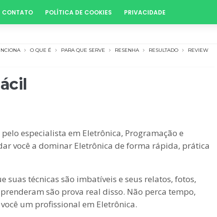
CONTATO
POLÍTICA DE COOKIES
PRIVACIDADE
UNCIONA
O QUE É
PARA QUE SERVE
RESENHA
RESULTADO
REVIEW
ácil
o pelo especialista em Eletrônica, Programação e
r você a dominar Eletrônica de forma rápida, prática
uas técnicas são imbatíveis e seus relatos, fotos,
prenderam são prova real disso. Não perca tempo,
 você um profissional em Eletrônica.