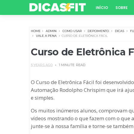
INÍCIO
SOBRE
HOME
ADMIN
COMO USAR
DEPOIMENTO
DICAS
F
VALE A PENA
CURSO DE ELETRÔNICA FÁCIL
Curso de Eletrônica F
5 YEARS AGO
1 MINUTE
READ
O Curso de Eletrônica Fácil foi desenvolvid
Automação Rodolpho Chrispim que irá ajuda
e simples.
Os muitos inúmeros alunos, comprovam que s
vídeos mostrando o que fazem com o que a
junte-se à nossa família e torne-se também