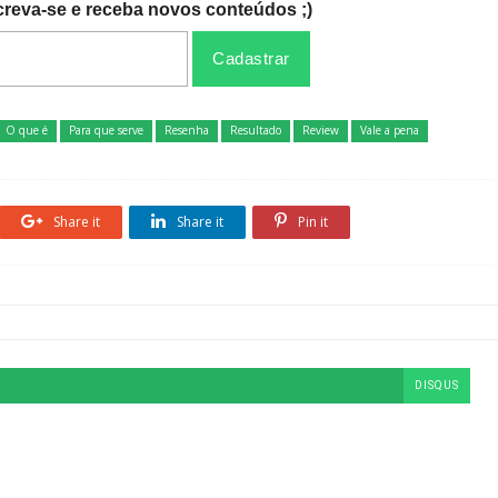
creva-se e receba novos conteúdos ;)
O que é
Para que serve
Resenha
Resultado
Review
Vale a pena
Share it
Share it
Pin it
DISQUS