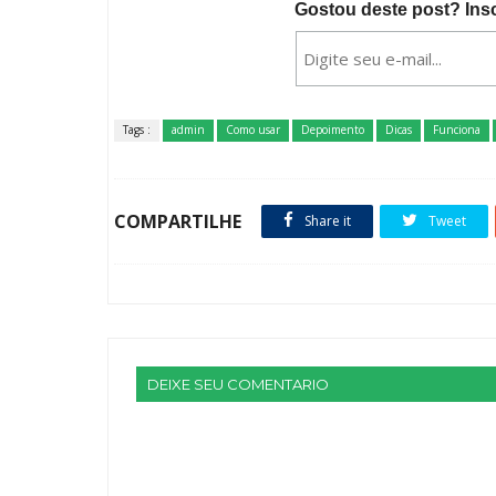
Gostou deste post? Ins
Tags :
admin
Como usar
Depoimento
Dicas
Funciona
COMPARTILHE
Share it
Tweet
DEIXE SEU COMENTARIO