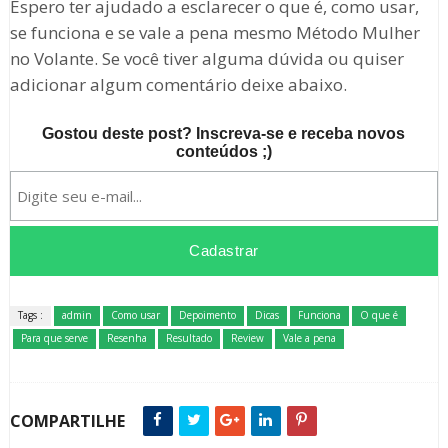
Espero ter ajudado a esclarecer o que é, como usar,
se funciona e se vale a pena mesmo Método Mulher
no Volante. Se você tiver alguma dúvida ou quiser
adicionar algum comentário deixe abaixo.
Gostou deste post? Inscreva-se e receba novos
conteúdos ;)
Tags :
admin
Como usar
Depoimento
Dicas
Funciona
O que é
Para que serve
Resenha
Resultado
Review
Vale a pena
COMPARTILHE