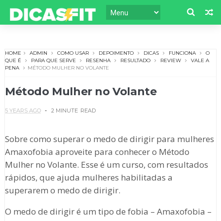
HOME
ADMIN
COMO USAR
DEPOIMENTO
DICAS
FUNCIONA
O
QUE É
PARA QUE SERVE
RESENHA
RESULTADO
REVIEW
VALE A
PENA
MÉTODO MULHER NO VOLANTE
Método Mulher no Volante
5 YEARS AGO
2 MINUTE
READ
Sobre como superar o medo de dirigir para mulheres
Amaxofobia aproveite para conhecer o Método
Mulher no Volante. Esse é um curso, com resultados
rápidos, que ajuda mulheres habilitadas a
superarem o medo de dirigir.
O medo de dirigir é um tipo de fobia – Amaxofobia –