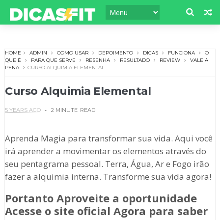
HOME
ADMIN
COMO USAR
DEPOIMENTO
DICAS
FUNCIONA
O
QUE É
PARA QUE SERVE
RESENHA
RESULTADO
REVIEW
VALE A
PENA
CURSO ALQUIMIA ELEMENTAL
Curso Alquimia Elemental
5 YEARS AGO
2 MINUTE
READ
Aprenda Magia para transformar sua vida. Aqui você
irá aprender a movimentar os elementos através do
seu pentagrama pessoal. Terra, Água, Ar e Fogo irão
fazer a alquimia interna. Transforme sua vida agora!
Portanto Aproveite a oportunidade
Acesse o site oficial Agora para saber