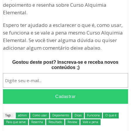
depoimento e resenha sobre Curso Alquimia
Elemental.
Espero ter ajudado a esclarecer o que é, como usar,
se funciona e se vale a pena mesmo Curso Alquimia
Elemental. Se você tiver alguma dúvida ou quiser
adicionar algum comentário deixe abaixo.
Gostou deste post? Inscreva-se e receba novos
conteúdos ;)
Tags :
admin
Como usar
Depoimento
Dicas
Funciona
O que é
Para que serve
Resenha
Resultado
Review
Vale a pena