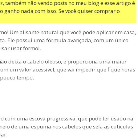
izz, também não vendo posts no meu blog e esse artigo é
o ganho nada com isso. Se você quiser comprar o
mo! Um alisante natural que você pode aplicar em casa,
eza. Ele possui uma fórmula avançada, com um único
isar usar formol.
não deixa o cabelo oleoso, e proporciona uma maior
om um valor acessível, que vai impedir que fique horas
 pouco tempo.
o com uma escova progressiva, que pode ter usado na
meio de uma espuma nos cabelos que sela as cutículas
ar.