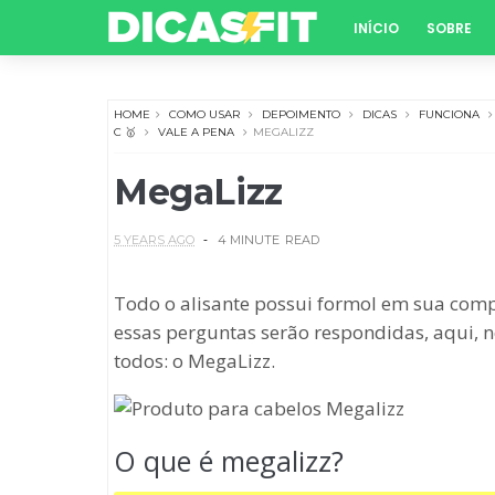
INÍCIO
SOBRE
HOME
COMO USAR
DEPOIMENTO
DICAS
FUNCIONA
C 🥇
VALE A PENA
MEGALIZZ
MegaLizz
5 YEARS AGO
4 MINUTE
READ
Todo o alisante possui formol em sua comp
essas perguntas serão respondidas, aqui, n
todos: o MegaLizz.
O que é megalizz?