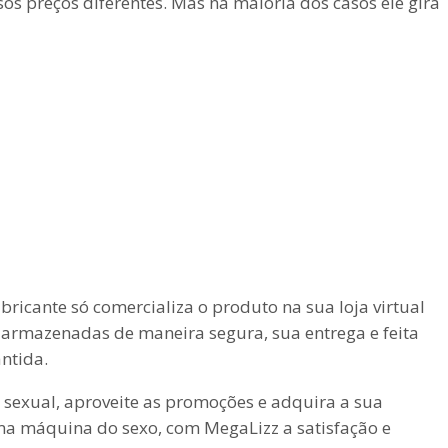
os preços diferentes. Mas na maioria dos casos ele gira
bricante só comercializa o produto na sua loja virtual
 armazenadas de maneira segura, sua entrega e feita
ntida.
 sexual, aproveite as promoções e adquira a sua
ma máquina do sexo, com MegaLizz a satisfação e