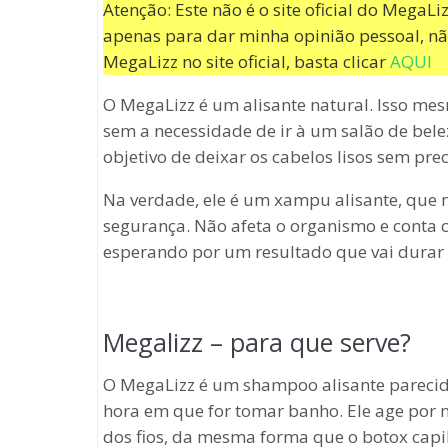
Atenção: Este não é o site oficial do MegaL
apenas para dar minha opinião pessoal, nã
MegaLizz no site oficial, basta clicar
AQUI
O MegaLizz é um alisante natural. Isso mes
sem a necessidade de ir à um salão de bel
objetivo de deixar os cabelos lisos sem prec
Na verdade, ele é um xampu alisante, que 
segurança. Não afeta o organismo e conta c
esperando por um resultado que vai durar
Megalizz – para que serve?
O MegaLizz é um shampoo alisante parecid
hora em que for tomar banho. Ele age por 
dos fios, da mesma forma que o botox capil