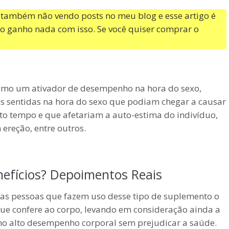
n, também não vendo posts no meu blog e esse artigo é
o ganho nada com isso. Se você quiser comprar o
como um ativador de desempenho na hora do sexo,
s sentidas na hora do sexo que podiam chegar a causar
 tempo e que afetariam a auto-estima do indivíduo,
ereção, entre outros.
efícios? Depoimentos Reais
as pessoas que fazem uso desse tipo de suplemento o
ue confere ao corpo, levando em consideração ainda a
no alto desempenho corporal sem prejudicar a saúde.