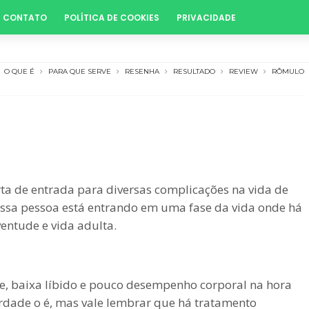
CONTATO
POLÍTICA DE COOKIES
PRIVACIDADE
O QUE É
PARA QUE SERVE
RESENHA
RESULTADO
REVIEW
RÔMULO
a de entrada para diversas complicações na vida de
ssa pessoa está entrando em uma fase da vida onde há
entude e vida adulta.
ce, baixa líbido e pouco desempenho corporal na hora
rdade o é, mas vale lembrar que há tratamento