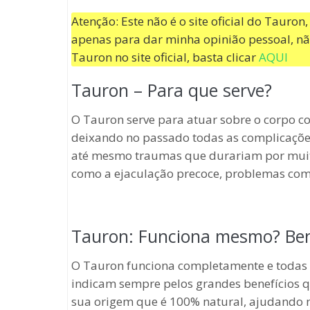
Atenção: Este não é o site oficial do Tauro
apenas para dar minha opinião pessoal, nã
Tauron no site oficial, basta clicar
AQUI
Tauron – Para que serve?
O Tauron serve para atuar sobre o corpo 
deixando no passado todas as complicaçõe
até mesmo traumas que durariam por muito
como a ejaculação precoce, problemas com 
Tauron: Funciona mesmo? Ben
O Tauron funciona completamente e todas 
indicam sempre pelos grandes benefícios q
sua origem que é 100% natural, ajudando 