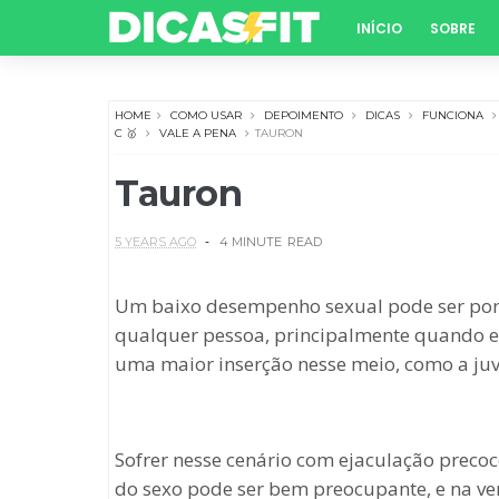
INÍCIO
SOBRE
HOME
COMO USAR
DEPOIMENTO
DICAS
FUNCIONA
C 🥇
VALE A PENA
TAURON
Tauron
5 YEARS AGO
4 MINUTE
READ
Um baixo desempenho sexual pode ser port
qualquer pessoa, principalmente quando e
uma maior inserção nesse meio, como a juv
Sofrer nesse cenário com ejaculação preco
do sexo pode ser bem preocupante, e na ve