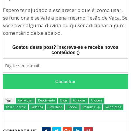
Espero ter ajudado a esclarecer o que é, como usar,
se funciona e se vale a pena mesmo Tesão de Vaca. Se
você tiver alguma dúvida ou quiser adicionar algum
comentário deixe abaixo.
Gostou deste post? Inscreva-se e receba novos
conteúdos ;)
Tags :
Como usar
Depoimento
Dicas
Funciona
O que é
Para que serve
Resenha
Resultado
Review
Rômulo C 🥇
Vale a pena