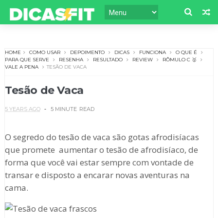
HOME
COMO USAR
DEPOIMENTO
DICAS
FUNCIONA
O QUE É
PARA QUE SERVE
RESENHA
RESULTADO
REVIEW
RÔMULO C 🥇
VALE A PENA
TESÃO DE VACA
Tesão de Vaca
5 YEARS AGO
5 MINUTE
READ
O segredo do tesão de vaca são gotas afrodisíacas
que promete aumentar o tesão de afrodisíaco, de
forma que você vai estar sempre com vontade de
transar e disposto a encarar novas aventuras na
cama.