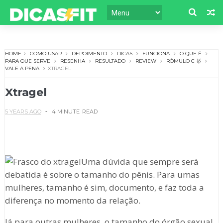
HOME
COMO USAR
DEPOIMENTO
DICAS
FUNCIONA
O QUE É
PARA QUE SERVE
RESENHA
RESULTADO
REVIEW
RÔMULO C 🥇
VALE A PENA
XTRAGEL
Xtragel
5 YEARS AGO
4 MINUTE
READ
Uma dúvida que sempre será
debatida é sobre o tamanho do pênis. Para umas
mulheres, tamanho é sim, documento, e faz toda a
diferença no momento da relação.
Já para outras mulheres, o tamanho do órgão sexual