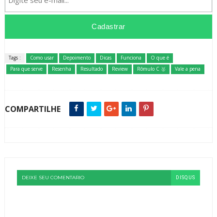
Tags :
Como usar
Depoimento
Dicas
Funciona
O que é
Para que serve
Resenha
Resultado
Review
Rômulo C 🥇
Vale a pena
COMPARTILHE
DEIXE SEU COMENTARIO
DISQUS