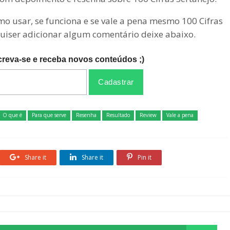
omo usar, se funciona e se vale a pena mesmo 100 Cifras
quiser adicionar algum comentário deixe abaixo.
creva-se e receba novos conteúdos ;)
O que é
Para que serve
Resenha
Resultado
Review
Vale a pena
Share it
Share it
Pin it