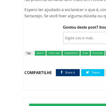
Espero ter ajudado a esclarecer o que é, c
Sertanejo. Se você tiver alguma dúvida ou 
Gostou deste post? Ins
Tags :
admin
Como usar
Depoimento
Dicas
Funciona
COMPARTILHE
Share it
Tweet