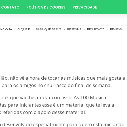
CONTATO
POLÍTICA DE COOKIES
PRIVACIDADE
UNCIONA
O QUE É
PARA QUE SERVE
RESENHA
RESULTADO
REVIEW
ão, não vê a hora de tocar as músicas que mais gosta e
u para os amigos no churrasco do final de semana.
-book que vai lhe ajudar com isso: As 100 Música
das para Iniciantes esse é um material que te leva a
preferidas com o apoio desse material.
oi desenvolvido especialmente para quem está iniciando