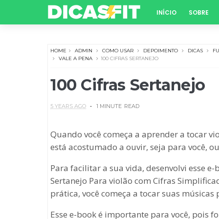
INÍCIO
SOBRE
HOME
ADMIN
COMO USAR
DEPOIMENTO
DICAS
F
VALE A PENA
100 CIFRAS SERTANEJO
100 Cifras Sertanejo
5 YEARS AGO
1 MINUTE
READ
Quando você começa a aprender a tocar viol
está acostumado a ouvir, seja para você, o
Para facilitar a sua vida, desenvolvi esse e
Sertanejo Para violão com Cifras Simplifica
prática, você começa a tocar suas músicas 
Esse e-book é importante para você, pois f