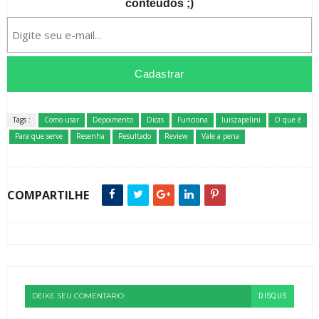
conteúdos ;)
Tags :
Como usar
Depoimento
Dicas
Funciona
luiszapelini
O que é
Para que serve
Resenha
Resultado
Review
Vale a pena
COMPARTILHE
DEIXE SEU COMENTARIO
DISQUS