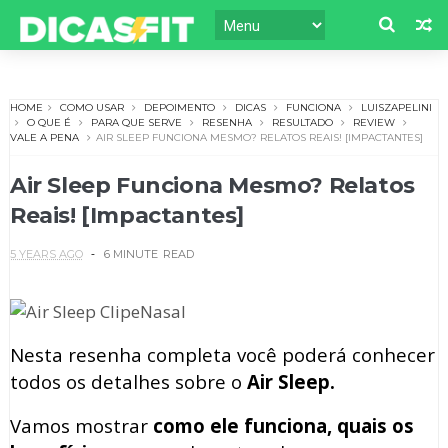
HOME
COMO USAR
DEPOIMENTO
DICAS
FUNCIONA
LUISZAPELINI
O QUE É
PARA QUE SERVE
RESENHA
RESULTADO
REVIEW
VALE A PENA
AIR SLEEP FUNCIONA MESMO? RELATOS REAIS! [IMPACTANTES]
Air Sleep Funciona Mesmo? Relatos
Reais! [Impactantes]
5 YEARS AGO
6 MINUTE
READ
Nesta resenha completa você poderá conhecer
todos os detalhes sobre o
Air Sleep.
Vamos mostrar
como ele funciona, quais os