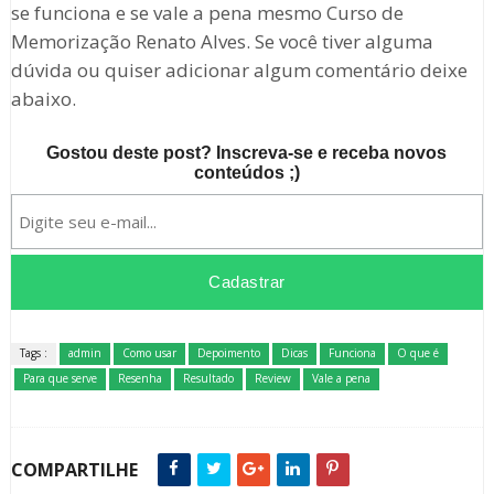
se funciona e se vale a pena mesmo Curso de
Memorização Renato Alves. Se você tiver alguma
dúvida ou quiser adicionar algum comentário deixe
abaixo.
Gostou deste post? Inscreva-se e receba novos
conteúdos ;)
Tags :
admin
Como usar
Depoimento
Dicas
Funciona
O que é
Para que serve
Resenha
Resultado
Review
Vale a pena
COMPARTILHE