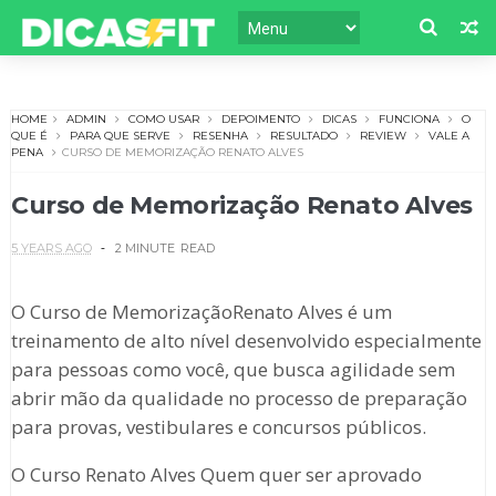
HOME
ADMIN
COMO USAR
DEPOIMENTO
DICAS
FUNCIONA
O
QUE É
PARA QUE SERVE
RESENHA
RESULTADO
REVIEW
VALE A
PENA
CURSO DE MEMORIZAÇÃO RENATO ALVES
Curso de Memorização Renato Alves
5 YEARS AGO
2 MINUTE
READ
O Curso de MemorizaçãoRenato Alves é um
treinamento de alto nível desenvolvido especialmente
para pessoas como você, que busca agilidade sem
abrir mão da qualidade no processo de preparação
para provas, vestibulares e concursos públicos.
O Curso Renato Alves Quem quer ser aprovado