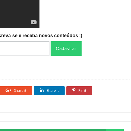
creva-se e receba novos conteúdos ;)
Share it
Share it
Pin it