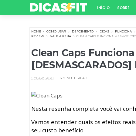
INÍCIO
SOBRE
HOME
COMO USAR
DEPOIMENTO
DICAS
FUNCIONA
REVIEW
VALE A PENA
CLEAN CAPS FUNCIONA MESMO? [DE
Clean Caps Funcion
[DESMASCARADOS] Re
5 YEARS AGO
6 MINUTE
READ
Nesta resenha completa você vai conh
Vamos entender quais os efeitos reais
seu custo benefício.