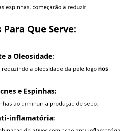
as espinhas, começarão a reduzir
s Para Que Serve:
e a Oleosidade:
, reduzindo a oleosidade da pele logo
nos
cnes e Espinhas:
nhas ao diminuir a produção de sebo.
ti-inflamatória:
binação de ativos com ação anti-inflamatória.