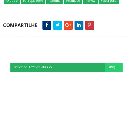
O que é
Para que serve
Resenha
Resultado
Review
Vale a pena
COMPARTILHE
DEIXE SEU COMENTARIO
DISQUS