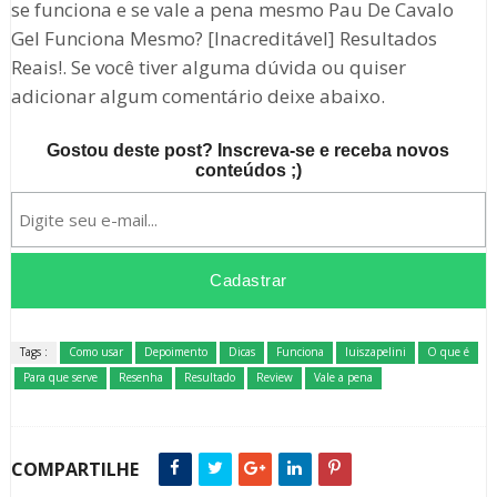
se funciona e se vale a pena mesmo Pau De Cavalo
Gel Funciona Mesmo? [Inacreditável] Resultados
Reais!. Se você tiver alguma dúvida ou quiser
adicionar algum comentário deixe abaixo.
Gostou deste post? Inscreva-se e receba novos
conteúdos ;)
Tags :
Como usar
Depoimento
Dicas
Funciona
luiszapelini
O que é
Para que serve
Resenha
Resultado
Review
Vale a pena
COMPARTILHE