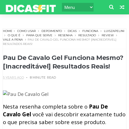
HOME
COMO USAR
DEPOIMENTO
DICAS
FUNCIONA
LUISZAPELINI
O QUE É
PARA QUE SERVE
RESENHA
RESULTADO
REVIEW
VALE A PENA
PAU DE CAVALO GEL FUNCIONA MESMO? [INACREDITÁVEL]
RESULTADOS REAIS!
Pau De Cavalo Gel Funciona Mesmo?
[Inacreditável] Resultados Reais!
5 YEARS AGO
8 MINUTE
READ
Nesta resenha completa sobre o
Pau De
Cavalo Gel
você vai descobrir exatamente tudo
o que precisa saber sobre esse produto.