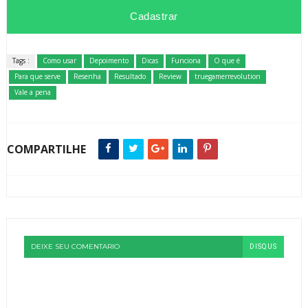
Tags :
Como usar
Depoimento
Dicas
Funciona
O que é
Para que serve
Resenha
Resultado
Review
truegamerrevolution
Vale a pena
COMPARTILHE
DEIXE SEU COMENTARIO
DISQUS