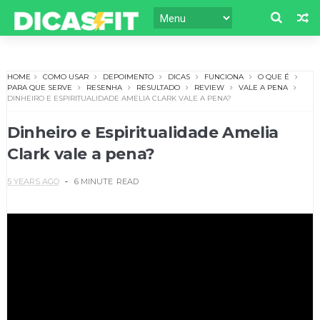
HOME
COMO USAR
DEPOIMENTO
DICAS
FUNCIONA
O QUE É
PARA QUE SERVE
RESENHA
RESULTADO
REVIEW
VALE A PENA
DINHEIRO E ESPIRITUALIDADE AMELIA CLARK VALE A PENA?
Dinheiro e Espiritualidade Amelia
Clark vale a pena?
5 YEARS AGO
6 MINUTE
READ