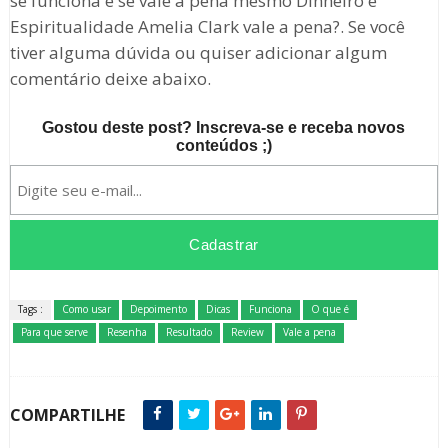
se funciona e se vale a pena mesmo Dinheiro e
Espiritualidade Amelia Clark vale a pena?. Se você
tiver alguma dúvida ou quiser adicionar algum
comentário deixe abaixo.
Gostou deste post? Inscreva-se e receba novos
conteúdos ;)
Tags :
Como usar
Depoimento
Dicas
Funciona
O que é
Para que serve
Resenha
Resultado
Review
Vale a pena
COMPARTILHE