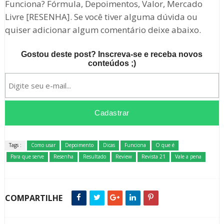
Funciona? Fórmula, Depoimentos, Valor, Mercado
Livre [RESENHA]. Se você tiver alguma dúvida ou
quiser adicionar algum comentário deixe abaixo.
Gostou deste post? Inscreva-se e receba novos
conteúdos ;)
Tags :
Como usar
Depoimento
Dicas
Funciona
O que é
Para que serve
Resenha
Resultado
Review
Revista 21
Vale a pena
COMPARTILHE