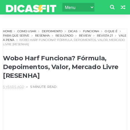
HOME
COMO USAR
DEPOIMENTO
DICAS
FUNCIONA
O QUE É
PARA QUE SERVE
RESENHA
RESULTADO
REVIEW
REVISTA 21
VALE
A PENA
WOBO HARF FUNCIONA? FÓRMULA, DEPOIMENTOS, VALOR, MERCADO
LIVRE [RESENHA]
Wobo Harf Funciona? Fórmula,
Depoimentos, Valor, Mercado Livre
[RESENHA]
5 YEARS AGO
5 MINUTE
READ