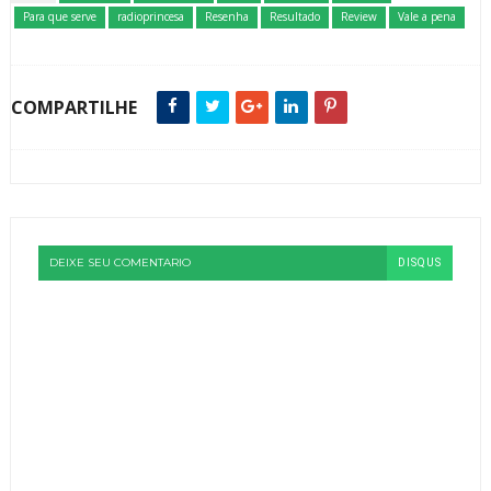
Para que serve
radioprincesa
Resenha
Resultado
Review
Vale a pena
COMPARTILHE
DEIXE SEU COMENTARIO
DISQUS