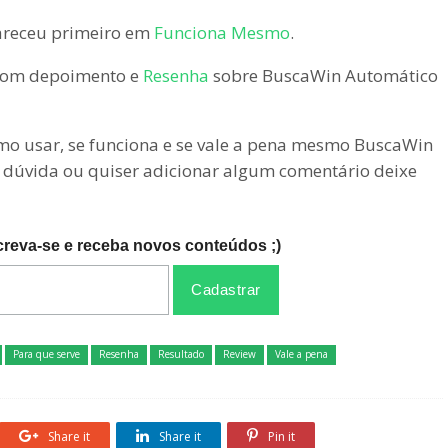
receu primeiro em
Funciona Mesmo
.
 com depoimento e
Resenha
sobre BuscaWin Automático
omo usar, se funciona e se vale a pena mesmo BuscaWin
a dúvida ou quiser adicionar algum comentário deixe
creva-se e receba novos conteúdos ;)
Para que serve
Resenha
Resultado
Review
Vale a pena
Share it
Share it
Pin it