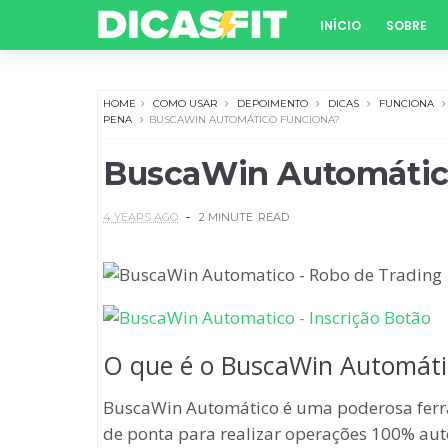
INÍCIO
SOBRE
HOME
COMO USAR
DEPOIMENTO
DICAS
FUNCIONA
PENA
BUSCAWIN AUTOMÁTICO FUNCIONA?
BuscaWin Automátic
4 YEARS AGO
2 MINUTE
READ
O que é o BuscaWin Automáti
BuscaWin Automático é uma poderosa ferrame
de ponta para realizar operações 100% aut