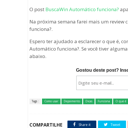
O post
BuscaWin Automático funciona?
apa
Na próxima semana farei mais um review
funciona?.
Espero ter ajudado a esclarecer o que é, c
Automático funciona?. Se você tiver algum
abaixo.
Gostou deste post? Ins
Tags :
Como usar
Depoimento
Dicas
Funciona
O que é
COMPARTILHE
Share it
Tweet