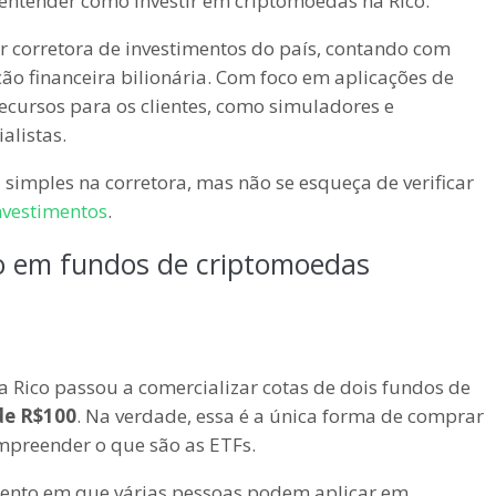
i entender como investir em criptomoedas na Rico.
 corretora de investimentos do país, contando com
o financeira bilionária. Com foco em aplicações de
recursos para os clientes, como simuladores e
alistas.
 simples na corretora, mas não se esqueça de verificar
nvestimentos
.
o em fundos de criptomoedas
a Rico passou a comercializar cotas de dois fundos de
de R$100
. Na verdade, essa é a única forma de comprar
mpreender o que são as ETFs.
mento em que várias pessoas podem aplicar em