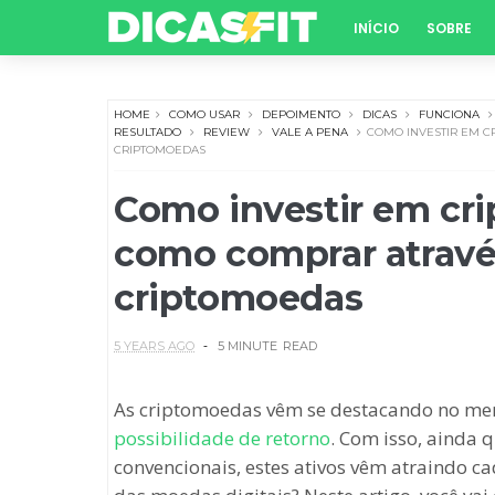
INÍCIO
SOBRE
HOME
COMO USAR
DEPOIMENTO
DICAS
FUNCIONA
RESULTADO
REVIEW
VALE A PENA
COMO INVESTIR EM C
CRIPTOMOEDAS
Como investir em cri
como comprar atravé
criptomoedas
5 YEARS AGO
5 MINUTE
READ
As criptomoedas vêm se destacando no mer
possibilidade de retorno
. Com isso, ainda 
convencionais, estes ativos vêm atraindo ca