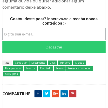
alguma dúvida ou quiser adicionar algum
comentário deixe abaixo.
Gostou deste post? Inscreva-se e receba novos
conteúdos ;)
Tags :
Como usar
Depoimento
Dicas
Funciona
O que é
Para que serve
Resenha
Resultado
Review
truegamerrevolution
Vale a pena
COMPARTILHE