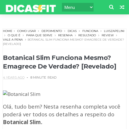
HOME
COMO USAR
DEPOIMENTO
DICAS
FUNCIONA
LUISZAPELINI
O QUE É
PARA QUE SERVE
RESENHA
RESULTADO
REVIEW
VALE A PENA
BOTANICAL SLIM FUNCIONA MESMO? EMAGRECE DE VERDADE?
[REVELADO]
Botanical Slim Funciona Mesmo?
Emagrece De Verdade? [Revelado]
4 YEARS AGO
8 MINUTE
READ
Olá, tudo bem? Nesta resenha completa você
poderá ver todos os detalhes a respeito do
Botanical Slim.