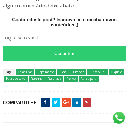
algum comentário deixe abaixo.
Gostou deste post? Inscreva-se e receba novos
conteúdos ;)
Tags :
Como usar
Depoimento
Dicas
Funciona
luiszapelini
O que é
Para que serve
Resenha
Resultado
Review
Vale a pena
COMPARTILHE