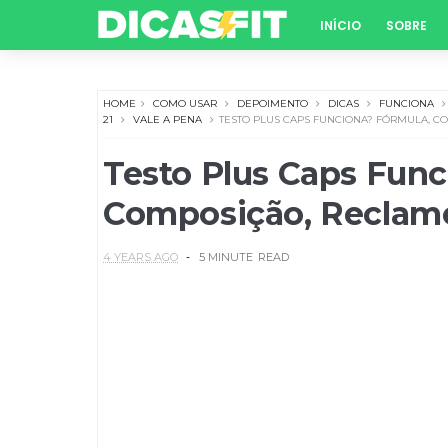
INÍCIO
SOBRE
HOME
COMO USAR
DEPOIMENTO
DICAS
FUNCIONA
21
VALE A PENA
TESTO PLUS CAPS FUNCIONA? FÓRMULA, CO
Testo Plus Caps Func
Composição, Reclame
4 YEARS AGO
5 MINUTE
READ