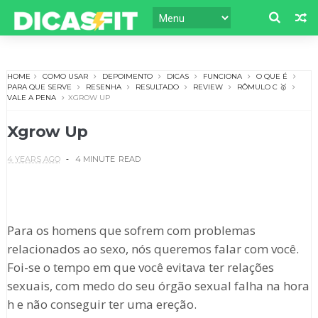
HOME
COMO USAR
DEPOIMENTO
DICAS
FUNCIONA
O QUE É
PARA QUE SERVE
RESENHA
RESULTADO
REVIEW
RÔMULO C 🥇
VALE A PENA
XGROW UP
Xgrow Up
4 YEARS AGO
4 MINUTE
READ
Para os homens que sofrem com problemas
relacionados ao sexo, nós queremos falar com você.
Foi-se o tempo em que você evitava ter relações
sexuais, com medo do seu órgão sexual falha na hora
h e não conseguir ter uma ereção.