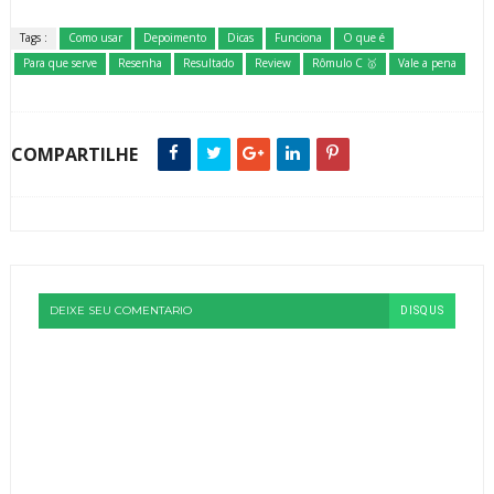
Tags :
Como usar
Depoimento
Dicas
Funciona
O que é
Para que serve
Resenha
Resultado
Review
Rômulo C 🥇
Vale a pena
COMPARTILHE
DEIXE SEU COMENTARIO
DISQUS