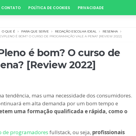
CONTATO
POLÍTICA DE COOKIES
PRIVACIDADE
O QUE É
PARA QUE SERVE
REDAÇÃO ESCOLHA IDEAL
RESENHA
EVPLENO É BOM? O CURSO DE PROGRAMAÇÃO VALE A PENA? [REVIEW 2022]
Pleno é bom? O curso de
pena? [Review 2022]
uma tendência, mas uma necessidade dos consumidores.
 continuará em alta demanda por um bom tempo e
metem uma formação qualificada e rápida, como o
o de
pr
ogramadores
fullstack, ou seja,
profissionais