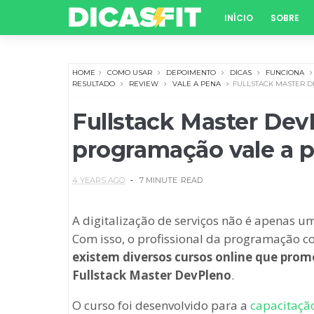
INÍCIO
SOBRE
HOME
COMO USAR
DEPOIMENTO
DICAS
FUNCIONA
RESULTADO
REVIEW
VALE A PENA
FULLSTACK MASTER D
Fullstack Master Dev
programação vale a 
4 YEARS AGO
7 MINUTE
READ
A digitalização de serviços não é apenas 
Com isso, o profissional da programação
existem diversos cursos online que pro
Fullstack Master DevPleno
.
O curso foi desenvolvido para a
capacitaçã