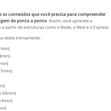
s os conteúdos que você precisa para compreender
uagem de ponta a ponta
. Assim, você aprende a
a partir de estruturas como o Node, o Nest e o Express.
ria deste treinamento.
7min)
4min)
7min)
h 5min)
in)
2h 56min)
 54min)
min)