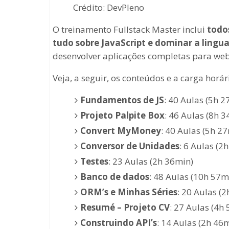
Crédito: DevPleno
O treinamento Fullstack Master inclui
todo
tudo sobre JavaScript e dominar a ling
desenvolver aplicações completas para web 
Veja, a seguir, os conteúdos e a carga horá
Fundamentos de JS
: 40 Aulas (5h 2
Projeto Palpite Box
: 46 Aulas (8h 3
Convert MyMoney
: 40 Aulas (5h 2
Conversor de Unidades
: 6 Aulas (2
Testes
: 23 Aulas (2h 36min)
Banco de dados
: 48 Aulas (10h 57m
ORM’s e Minhas Séries
: 20 Aulas (
Resumé – Projeto CV
: 27 Aulas (4h
Construindo API’s
: 14 Aulas (2h 46