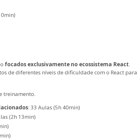
10min)
ão
focados exclusivamente no ecossistema React
.
os de diferentes níveis de dificuldade com o React para
te treinamento.
elacionados
: 33 Aulas (5h 40min)
ulas (2h 13min)
min)
 min)