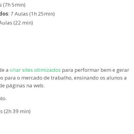
s (7h 5min)
dos
: 7 Aulas (1h 25min)
 Aulas (22 min)
de a
criar sites otimizados
para performar bem e gerar
dos para o mercado de trabalho, ensinando os alunos a
 de páginas na web.
to.
as (2h 39 min)