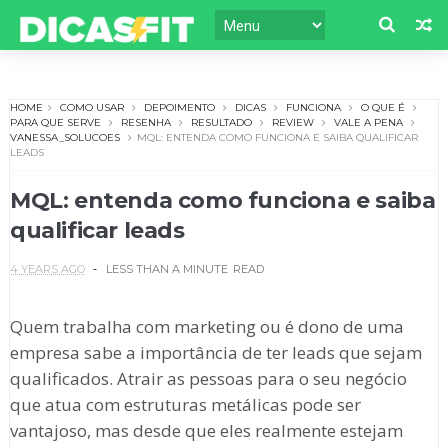
HOME
COMO USAR
DEPOIMENTO
DICAS
FUNCIONA
O QUE É
PARA QUE SERVE
RESENHA
RESULTADO
REVIEW
VALE A PENA
VANESSA_SOLUCOES
MQL: ENTENDA COMO FUNCIONA E SAIBA QUALIFICAR
LEADS
MQL: entenda como funciona e saiba
qualificar leads
4 YEARS AGO
LESS THAN A MINUTE
READ
Quem trabalha com marketing ou é dono de uma
empresa sabe a importância de ter leads que sejam
qualificados. Atrair as pessoas para o seu negócio
que atua com estruturas metálicas pode ser
vantajoso, mas desde que eles realmente estejam