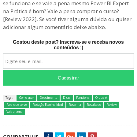
se funciona e se vale a pena mesmo Power BI Expert
na Prática é bom? Vale a pena comprar o curso?
[Review 2022]. Se você tiver alguma dúvida ou quiser
adicionar algum comentário deixe abaixo.
Gostou deste post? Inscreva-se e receba novos
conteúdos ;)
Tags :
Como usar
Depoimento
Dicas
Funciona
O que é
Para que serve
Redação Escolha Ideal
Resenha
Resultado
Review
Vale a pena
COMPARTILHE