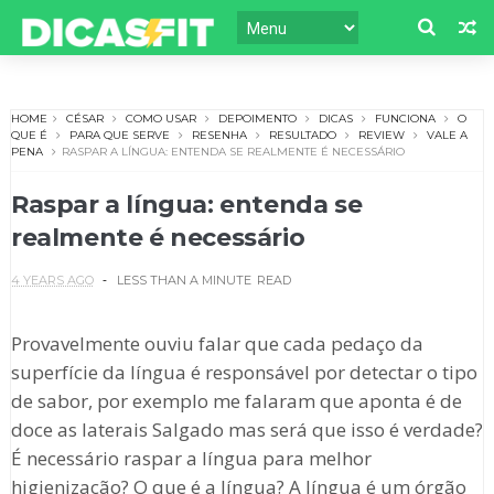
HOME
CÉSAR
COMO USAR
DEPOIMENTO
DICAS
FUNCIONA
O
QUE É
PARA QUE SERVE
RESENHA
RESULTADO
REVIEW
VALE A
PENA
RASPAR A LÍNGUA: ENTENDA SE REALMENTE É NECESSÁRIO
Raspar a língua: entenda se
realmente é necessário
4 YEARS AGO
LESS THAN A MINUTE
READ
Provavelmente ouviu falar que cada pedaço da
superfície da língua é responsável por detectar o tipo
de sabor, por exemplo me falaram que aponta é de
doce as laterais Salgado mas será que isso é verdade?
É necessário raspar a língua para melhor
higienização? O que é a língua? A língua é um órgão