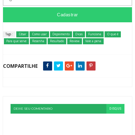
Tags :
César
Como usar
Depoimento
Dicas
Funciona
O que é
Para que serve
Resenha
Resultado
Review
Vale a pena
COMPARTILHE
DEIXE SEU COMENTARIO
DISQUS