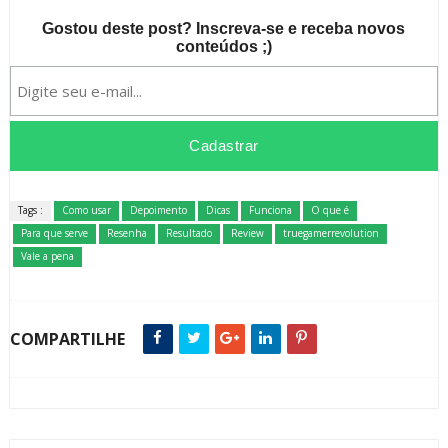
Gostou deste post? Inscreva-se e receba novos
conteúdos ;)
Tags :
Como usar
Depoimento
Dicas
Funciona
O que é
Para que serve
Resenha
Resultado
Review
truegamerrevolution
Vale a pena
COMPARTILHE