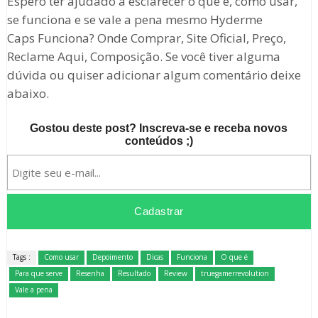
Espero ter ajudado a esclarecer o que é, como usar,
se funciona e se vale a pena mesmo Hyderme
Caps Funciona? Onde Comprar, Site Oficial, Preço,
Reclame Aqui, Composição. Se você tiver alguma
dúvida ou quiser adicionar algum comentário deixe
abaixo.
Gostou deste post? Inscreva-se e receba novos
conteúdos ;)
Tags :
Como usar
Depoimento
Dicas
Funciona
O que é
Para que serve
Resenha
Resultado
Review
truegamerrevolution
Vale a pena