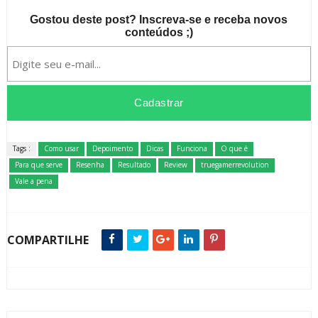
Gostou deste post? Inscreva-se e receba novos
conteúdos ;)
Tags :
Como usar
Depoimento
Dicas
Funciona
O que é
Para que serve
Resenha
Resultado
Review
truegamerrevolution
Vale a pena
COMPARTILHE