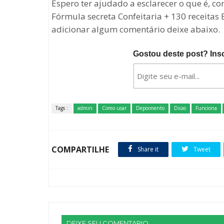
Espero ter ajudado a esclarecer o que é, c
Fórmula secreta Confeitaria + 130 receitas 
adicionar algum comentário deixe abaixo.
Gostou deste post? Ins
Tags :
admin
Como usar
Depoimento
Dicas
Funciona
COMPARTILHE
Share it
Tweet
DEIXE SEU COMENTARIO