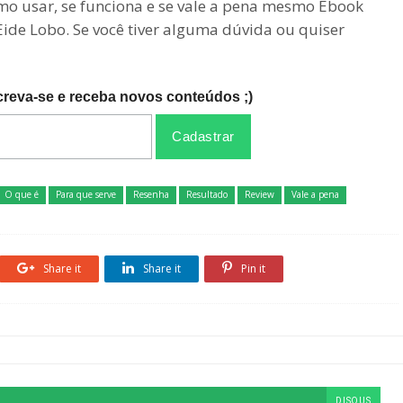
omo usar, se funciona e se vale a pena mesmo Ebook
Eide Lobo. Se você tiver alguma dúvida ou quiser
creva-se e receba novos conteúdos ;)
O que é
Para que serve
Resenha
Resultado
Review
Vale a pena
Share it
Share it
Pin it
DISQUS