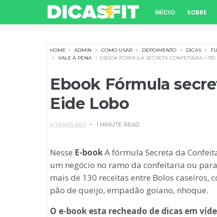
INÍCIO
SOBRE
HOME
ADMIN
COMO USAR
DEPOIMENTO
DICAS
F
VALE A PENA
EBOOK FÓRMULA SECRETA CONFEITARIA + 130 
Ebook Fórmula secreta
Eide Lobo
4 YEARS AGO
1 MINUTE
READ
Nesse
E-book
A fórmula Secreta da Confeitar
um negócio no ramo da confeitaria ou para
mais de 130 receitas entre Bolos caseiros,
pão de queijo, empadão goiano, nhoque.
O e-book esta recheado de dicas em vídeo