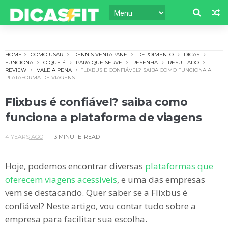
HOME
COMO USAR
DENNIS VENTAPANE
DEPOIMENTO
DICAS
FUNCIONA
O QUE É
PARA QUE SERVE
RESENHA
RESULTADO
REVIEW
VALE A PENA
FLIXBUS É CONFIÁVEL? SAIBA COMO FUNCIONA A
PLATAFORMA DE VIAGENS
Flixbus é confiável? saiba como
funciona a plataforma de viagens
4 YEARS AGO
3 MINUTE
READ
Hoje, podemos encontrar diversas
plataformas que
oferecem viagens acessíveis
, e uma das empresas
vem se destacando. Quer saber se a Flixbus é
confiável? Neste artigo, vou contar tudo sobre a
empresa para facilitar sua escolha.