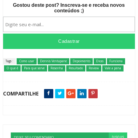
Gostou deste post? Inscreva-se e receba novos
conteúdos ;)
Tags :
Como usar
Dennis Ventapane
Depoimento
Dicas
Funciona
O que é
Para que serve
Resenha
Resultado
Review
Vale a pena
COMPARTILHE
DEIXE SEU COMENTARIO
DISQUS