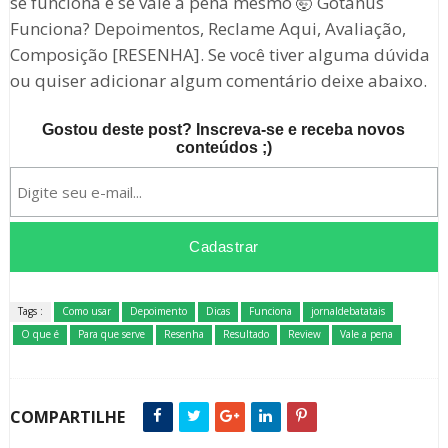
se funciona e se vale a pena mesmo 🤯 Gotanus
Funciona? Depoimentos, Reclame Aqui, Avaliação,
Composição [RESENHA]. Se você tiver alguma dúvida
ou quiser adicionar algum comentário deixe abaixo.
Gostou deste post? Inscreva-se e receba novos
conteúdos ;)
Tags :
Como usar
Depoimento
Dicas
Funciona
jornaldebatatais
O que é
Para que serve
Resenha
Resultado
Review
Vale a pena
COMPARTILHE