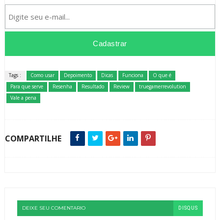
Tags :
Como usar
Depoimento
Dicas
Funciona
O que é
Para que serve
Resenha
Resultado
Review
truegamerrevolution
Vale a pena
COMPARTILHE
DEIXE SEU COMENTARIO
DISQUS