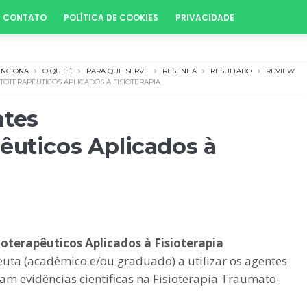
CONTATO
POLÍTICA DE COOKIES
PRIVACIDADE
UNCIONA
O QUE É
PARA QUE SERVE
RESENHA
RESULTADO
REVIEW
OTERAPÊUTICOS APLICADOS À FISIOTERAPIA
ntes
êuticos Aplicados à
terapêuticos Aplicados à Fisioterapia
peuta (acadêmico e/ou graduado) a utilizar os agentes
ntam evidências científicas na Fisioterapia Traumato-