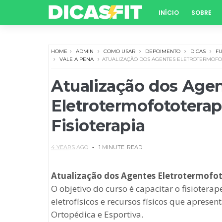
INÍCIO
SOBRE
HOME
ADMIN
COMO USAR
DEPOIMENTO
DICAS
F
VALE A PENA
ATUALIZAÇÃO DOS AGENTES ELETROTERMOFOT
Atualização dos Age
Eletrotermofototerap
Fisioterapia
4 YEARS AGO
1 MINUTE
READ
Atualização dos Agentes Eletrotermofoto
O objetivo do curso é capacitar o fisiotera
eletrofísicos e recursos físicos que aprese
Ortopédica e Esportiva.