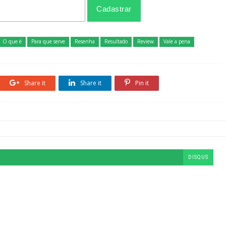
O que é
Para que serve
Resenha
Resultado
Review
Vale a pena
Share it
Share it
Pin it
DISQUS