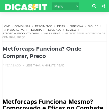
HOME
COMO USAR
DEPOIMENTO
DICAS
FUNCIONA
O QUE É
PARA QUE SERVE
RESENHA
RESULTADO
REVIEW
SITEOFICIALPRODUCT.ADMIN
VALE A PENA
METFORCAPS FUNCIONA? ONDE
COMPRAR, PREÇO
Metforcaps Funciona? Onde
Comprar, Preço
4 YEARS AGO
LESS THAN A MINUTE
READ
Metforcaps Funciona Mesmo?
Comprovado e Eficaz no Combate