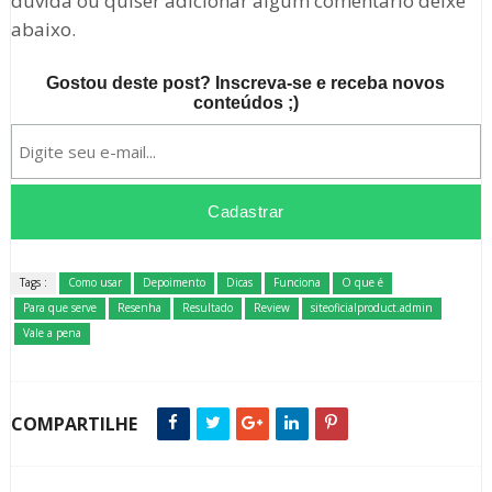
dúvida ou quiser adicionar algum comentário deixe
abaixo.
Gostou deste post? Inscreva-se e receba novos
conteúdos ;)
Tags :
Como usar
Depoimento
Dicas
Funciona
O que é
Para que serve
Resenha
Resultado
Review
siteoficialproduct.admin
Vale a pena
COMPARTILHE