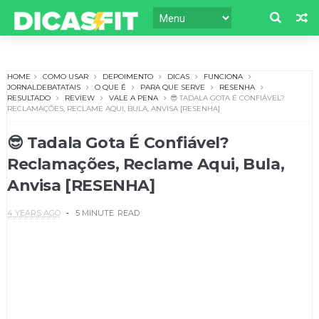
HOME
COMO USAR
DEPOIMENTO
DICAS
FUNCIONA
JORNALDEBATATAIS
O QUE É
PARA QUE SERVE
RESENHA
RESULTADO
REVIEW
VALE A PENA
😎 TADALA GOTA É CONFIÁVEL?
RECLAMAÇÕES, RECLAME AQUI, BULA, ANVISA [RESENHA]
😎 Tadala Gota É Confiável?
Reclamações, Reclame Aqui, Bula,
Anvisa [RESENHA]
4 YEARS AGO
5 MINUTE
READ