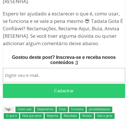
[RESENHA].
Espero ter ajudado a esclarecer o que é, como usar,
se funciona e se vale a pena mesmo 😎 Tadala Gota É
Confiável? Reclamações, Reclame Aqui, Bula, Anvisa
[RESENHA]. Se você tiver alguma dúvida ou quiser
adicionar algum comentário deixe abaixo.
Gostou deste post? Inscreva-se e receba novos
conteúdos ;)
Tags :
Como usar
Depoimento
Dicas
Funciona
jornaldebatatais
O que é
Para que serve
Resenha
Resultado
Review
Vale a pena