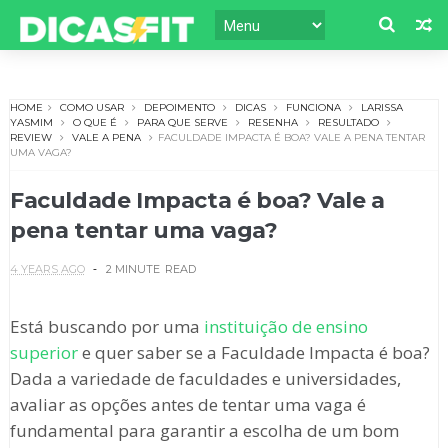
HOME
COMO USAR
DEPOIMENTO
DICAS
FUNCIONA
LARISSA
YASMIM
O QUE É
PARA QUE SERVE
RESENHA
RESULTADO
REVIEW
VALE A PENA
FACULDADE IMPACTA É BOA? VALE A PENA TENTAR
UMA VAGA?
Faculdade Impacta é boa? Vale a
pena tentar uma vaga?
4 YEARS AGO
2 MINUTE
READ
Está buscando por uma
instituição de ensino
superior
e quer saber se a Faculdade Impacta é boa?
Dada a variedade de faculdades e universidades,
avaliar as opções antes de tentar uma vaga é
fundamental para garantir a escolha de um bom