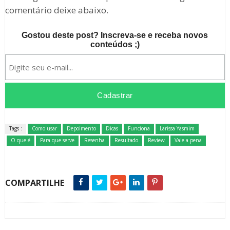
comentário deixe abaixo.
Gostou deste post? Inscreva-se e receba novos
conteúdos ;)
Tags :
Como usar
Depoimento
Dicas
Funciona
Larissa Yasmim
O que é
Para que serve
Resenha
Resultado
Review
Vale a pena
COMPARTILHE