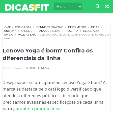
HOME
COMO USAR
DENNIS VENTAPANE
DEPOIMENTO
DICAS
FUNCIONA
O QUE É
PARA QUE SERVE
RESENHA
RESULTADO
REVIEW
VALE A PENA
LENOVO YOGA É BOM? CONFIRA OS DIFERENCIAIS DA
LINHA
Lenovo Yoga é bom? Confira os
diferenciais da linha
3 YEARS AGO
5 MINUTE
READ
Deseja saber se um aparelho Lenovo Yoga é bom? A
marca se destaca pelo catálogo diversificado que
atende a diferentes públicos, de modo que
precisamos avaliar as especificações de cada linha
para
garantir o produto ideal
.