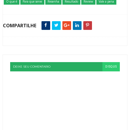
O que é
Para que serve
Resenha
Resultado
Review
Vale a pena
COMPARTILHE
DEIXE SEU COMENTARIO
DISQUS