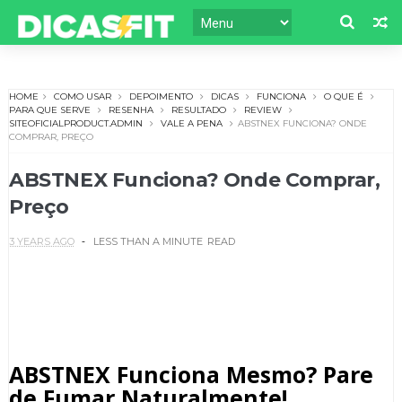
HOME
COMO USAR
DEPOIMENTO
DICAS
FUNCIONA
O QUE É
PARA QUE SERVE
RESENHA
RESULTADO
REVIEW
SITEOFICIALPRODUCT.ADMIN
VALE A PENA
ABSTNEX FUNCIONA? ONDE
COMPRAR, PREÇO
ABSTNEX Funciona? Onde Comprar,
Preço
3 YEARS AGO
LESS THAN A MINUTE
READ
ABSTNEX Funciona Mesmo? Pare
de Fumar Naturalmente!