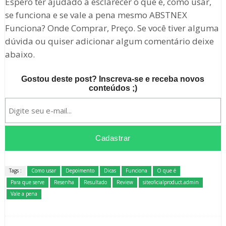
Espero ter ajudado a esclarecer o que é, como usar,
se funciona e se vale a pena mesmo ABSTNEX
Funciona? Onde Comprar, Preço. Se você tiver alguma
dúvida ou quiser adicionar algum comentário deixe
abaixo.
Gostou deste post? Inscreva-se e receba novos
conteúdos ;)
Tags :
Como usar
Depoimento
Dicas
Funciona
O que é
Para que serve
Resenha
Resultado
Review
siteoficialproduct.admin
Vale a pena